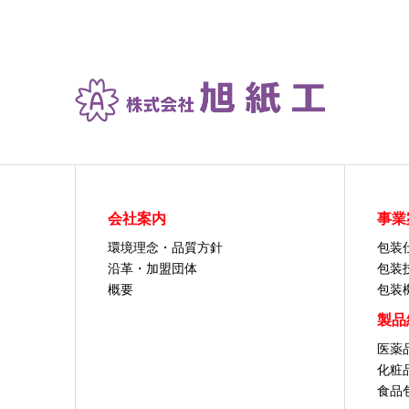
会社案内
事業
環境理念・品質方針
包装
沿革・加盟団体
包装
概要
包装
製品
医薬
化粧
食品