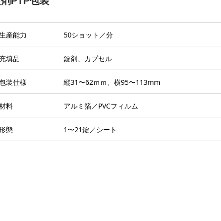
剤PTP包装
生産能力
50ショット／分
充填品
錠剤、カプセル
包装仕様
縦31〜62ｍｍ、横95〜113mm
材料
アルミ箔／PVCフィルム
形態
1〜21錠／シート