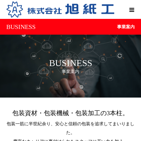
BUSINESS
事業案内
BUSINESS
事業案内
包装資材・包装機械・包装加工の3本柱。
包装一筋に半世紀余り、安心と信頼の包装を追求してまいりまし
た。